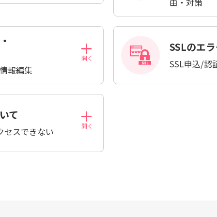
由・対策
・
SSLのエ
SSL申込/認
ン情報編集
いて
クセスできない