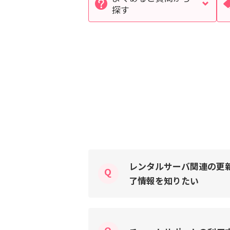
探す
検索対象
すべて
サポート情報
よ
個人情報保護のため、お名前や連絡先、会員IDを入力しないでください。
レンタルサーバ関連の更
了情報を知りたい