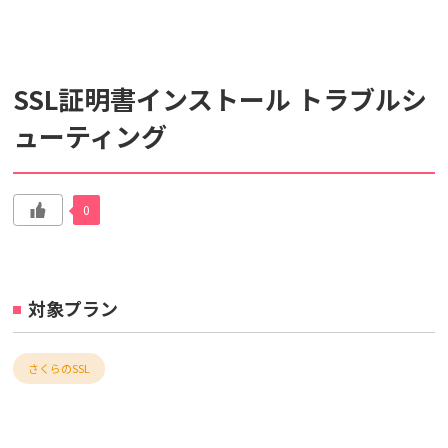
検索対象
SSL証明書インストール トラブルシ
すべて
サポート情報
よくあるご質問
ューティング
動画マニュアル
個人情報保護のため、お名前や連絡先、会員IDを入力しないでください。
0
サイト内検索について
対象プラン
さくらのSSL