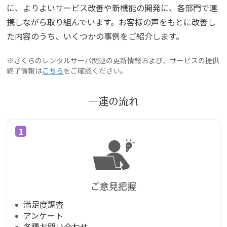
に、よりよいサービス改善や新機能の開発に、各部門で連
携しながら取り組んでいます。お客様の声をもとに改善し
た内容のうち、いくつかの事例をご紹介します。
検索対象
※さくらのレンタルサーバ関連の更新情報および、サービスの提供
すべて
サポート情報
よくあるご質問
終了情報は
こちら
をご確認ください。
動画マニュアル
一連の流れ
個人情報保護のため、お名前や連絡先、会員IDを入力しないでください。
サイト内検索について
ご意見把握
満足度調査
アンケート
各種お問い合わせ