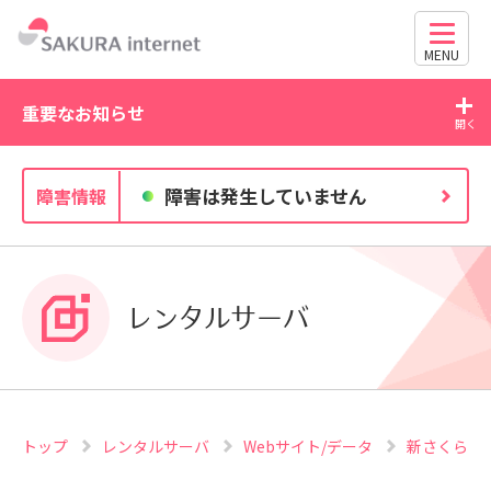
MENU
重要なお知らせ
2026/07/21
20
障害は発生していません
障害情報
WordPress の脆弱性にご注意ください（CVE-2026-
63030・CVE-2026-60137）
レンタルサーバ
トップ
レンタルサーバ
Webサイト/データ
新さくらの