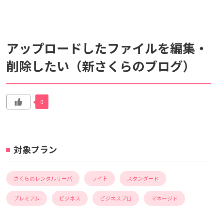
検索対象
アップロードしたファイルを編集・
すべて
サポート情報
よくあるご質問
削除したい（新さくらのブログ）
動画マニュアル
個人情報保護のため、お名前や連絡先、会員IDを入力しないでください。
0
サイト内検索について
対象プラン
さくらのレンタルサーバ
ライト
スタンダード
プレミアム
ビジネス
ビジネスプロ
マネージド