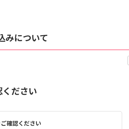
くあるご質問
動画マニュアル
し込みについて
サイト内検索について
認ください
をご確認ください