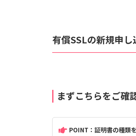
検索対象
すべて
サポート情報
よ
有償SSLの新規申
個人情報保護のため、お名前や連絡先、会員IDを入力しないでください。
まずこちらをご確
POINT：証明書の種類