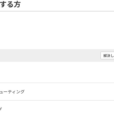
えする方
解決
シューティング
グ