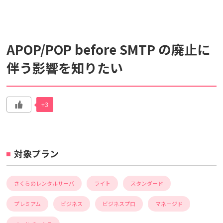
検索対象
APOP/POP before SMTP の廃止に
すべて
サポート情報
よくあるご質問
伴う影響を知りたい
動画マニュアル
個人情報保護のため、お名前や連絡先、会員IDを入力しないでください。
+3
サイト内検索について
対象プラン
さくらのレンタルサーバ
ライト
スタンダード
プレミアム
ビジネス
ビジネスプロ
マネージド