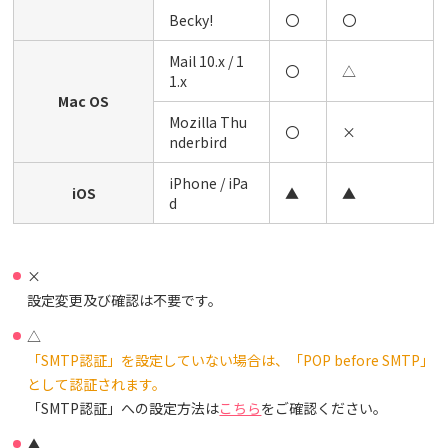
Becky!
〇
〇
Mail 10.x / 1
〇
△
1.x
Mac OS
Mozilla Thu
〇
×
nderbird
iPhone / iPa
iOS
▲
▲
d
×
設定変更及び確認は不要です。
△
「SMTP認証」を設定していない場合は、「POP before SMTP」
として認証されます。
「SMTP認証」への設定方法は
こちら
をご確認ください。
▲