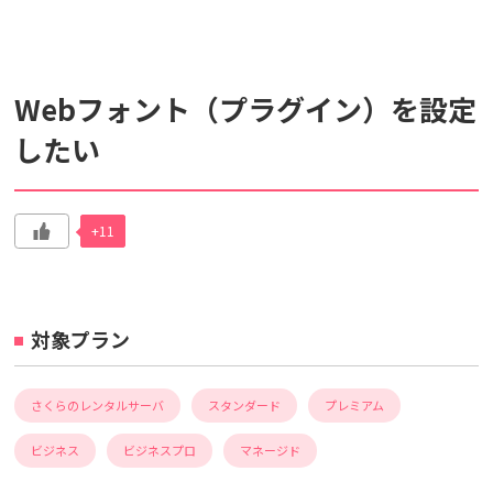
検索対象
Webフォント（プラグイン）を設定
すべて
サポート情報
よくあるご質問
したい
動画マニュアル
個人情報保護のため、お名前や連絡先、会員IDを入力しないでください。
+11
サイト内検索について
対象プラン
さくらのレンタルサーバ
スタンダード
プレミアム
ビジネス
ビジネスプロ
マネージド