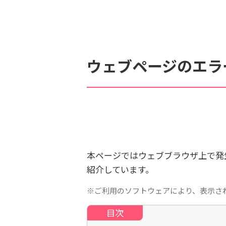
検索対象
すべて
サポート情報
よ
ウェブページのエラ
個人情報保護のため、お名前や連絡先、会員IDを入力しないでください。
本ページではウェブブラウザ上で発
紹介しています。
※ご利用のソフトウェアにより、表示さ