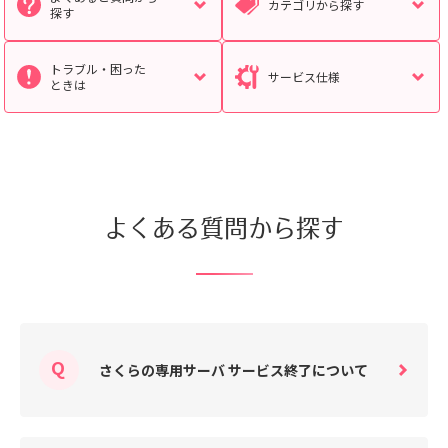
カテゴリから探す
探す
トラブル・困った
サービス仕様
検索対象
ときは
すべて
サポート情報
よくあるご質問
動画マニュアル
個人情報保護のため、お名前や連絡先、会員IDを入力しないでください。
よくある質問から探す
サイト内検索について
さくらの専用サーバ サービス終了について