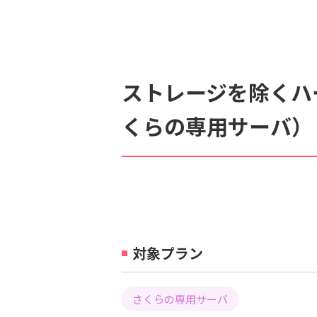
検索対象
すべて
サポート情報
よ
ストレージを除くハ
個人情報保護のため、お名前や連絡先、会員IDを入力しないでください。
くらの専用サーバ）
対象プラン
さくらの専用サーバ