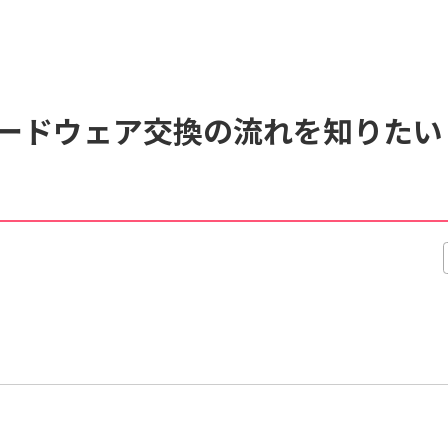
くあるご質問
動画マニュアル
ードウェア交換の流れを知りたい
サイト内検索について