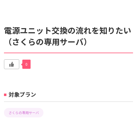
検索対象
電源ユニット交換の流れを知りたい
すべて
サポート情報
よくあるご質問
（さくらの専用サーバ）
動画マニュアル
個人情報保護のため、お名前や連絡先、会員IDを入力しないでください。
0
サイト内検索について
対象プラン
さくらの専用サーバ