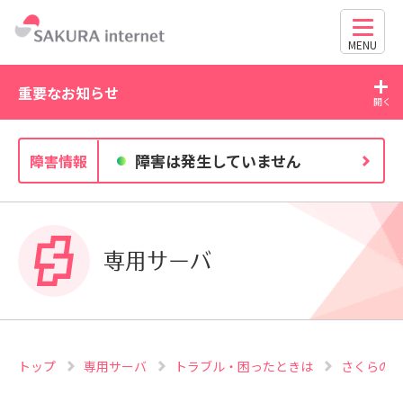
MENU
重要なお知らせ
2026/07/27
20
障害は発生していません
障害情報
独自ドメイン、SSL証明書の有効期限と更新方法に関す
るお知らせ
6
専用サーバ
トップ
専用サーバ
トラブル・困ったときは
さくらの