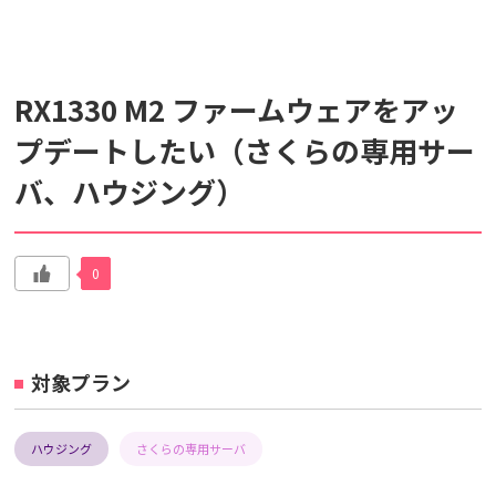
検索対象
RX1330 M2 ファームウェアをアッ
すべて
サポート情報
よくあるご質問
プデートしたい（さくらの専用サー
バ、ハウジング）
動画マニュアル
個人情報保護のため、お名前や連絡先、会員IDを入力しないでください。
サイト内検索について
0
対象プラン
ハウジング
さくらの専用サーバ