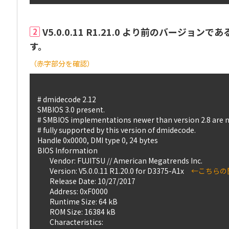
V5.0.0.11 R1.21.0 より前のバージョン
2
す。
（赤字部分を確認）
# dmidecode 2.12

SMBIOS 3.0 present.

# SMBIOS implementations newer than version 2.8 are no
# fully supported by this version of dmidecode.

Handle 0x0000, DMI type 0, 24 bytes

BIOS Information

        Vendor: FUJITSU // American Megatrends Inc.

        Version: V5.0.0.11 R1.20.0 for D3375-A1x　
←こちらの
        Release Date: 10/27/2017

        Address: 0xF0000

        Runtime Size: 64 kB

        ROM Size: 16384 kB

        Characteristics:
