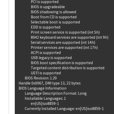
                PCI is supported

                BIOS is upgradeable

                BIOS shadowing is allowed

                Boot from CD is supported

                Selectable boot is supported

                EDD is supported

                Print screen service is supported (int 5h)

                8042 keyboard services are supported (int 9h)

                Serial services are supported (int 14h)

                Printer services are supported (int 17h)

                ACPI is supported

                USB legacy is supported

                BIOS boot specification is supported

                Targeted content distribution is supported

                UEFI is supported

        BIOS Revision: 1.20

Handle 0x0067, DMI type 13, 22 bytes

BIOS Language Information

        Language Description Format: Long

        Installable Languages: 1

                en|US|iso8859-1

        Currently Installed Language: en|US|iso8859-1