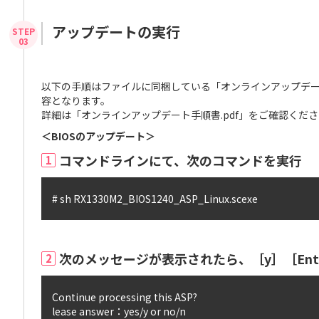
アップデートの実行
以下の手順はファイルに同梱している「オンラインアップデート
容となります。
詳細は「オンラインアップデート手順書.pdf」をご確認くだ
＜BIOSのアップデート＞
コマンドラインにて、次のコマンドを実行
1
# sh RX1330M2_BIOS1240_ASP_Linux.scexe
次のメッセージが表示されたら、［y］［Ent
2
Continue processing this ASP?

lease answer：yes/y or no/n