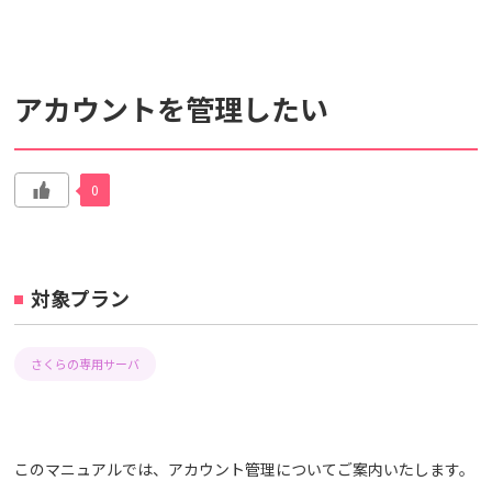
検索対象
アカウントを管理したい
すべて
サポート情報
よくあるご質問
動画マニュアル
0
個人情報保護のため、お名前や連絡先、会員IDを入力しないでください。
サイト内検索について
対象プラン
さくらの専用サーバ
このマニュアルでは、アカウント管理についてご案内いたします。