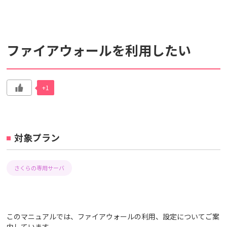
検索対象
ファイアウォールを利用したい
すべて
サポート情報
よくあるご質問
動画マニュアル
+1
個人情報保護のため、お名前や連絡先、会員IDを入力しないでください。
サイト内検索について
対象プラン
さくらの専用サーバ
このマニュアルでは、ファイアウォールの利用、設定についてご案
内しています。