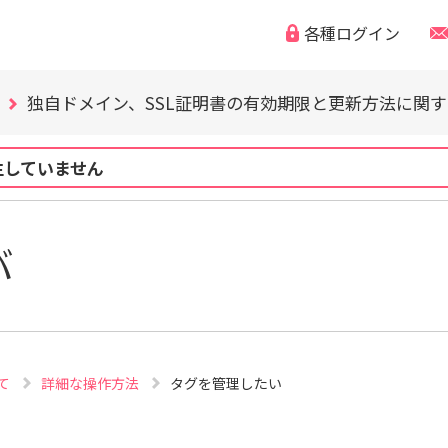
WordPress の脆弱性にご注意ください（CVE-2026-63030
各種ログイン
「なりすまし・フィッシング詐欺などの迷惑メール」「偽
独自ドメイン、SSL証明書の有効期限と更新方法に関
WordPress の脆弱性にご注意ください（CVE-2026-63030
「なりすまし・フィッシング詐欺などの迷惑メール」「偽
独自ドメイン、SSL証明書の有効期限と更新方法に関
生していません
WordPress の脆弱性にご注意ください（CVE-2026-63030
バ
て
詳細な操作方法
タグを管理したい