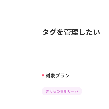
検索対象
すべて
サポート情報
よ
タグを管理したい
個人情報保護のため、お名前や連絡先、会員IDを入力しないでください。
対象プラン
さくらの専用サーバ