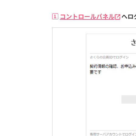
コントロールパネル
へロ
1