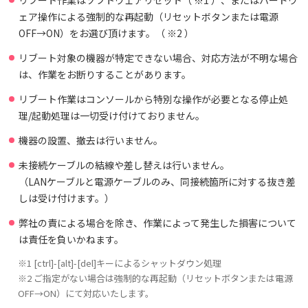
リブート作業はソフトウェアリセット（ ※1 ）、またはハードウ
ェア操作による強制的な再起動（リセットボタンまたは電源
OFF→ON）をお選び頂けます。（ ※2 ）
リブート対象の機器が特定できない場合、対応方法が不明な場合
は、作業をお断りすることがあります。
リブート作業はコンソールから特別な操作が必要となる停止処
理/起動処理は一切受け付けておりません。
機器の設置、撤去は行いません。
未接続ケーブルの結線や差し替えは行いません。
（LANケーブルと電源ケーブルのみ、同接続箇所に対する抜き差
しは受け付けます。）
弊社の責による場合を除き、作業によって発生した損害について
は責任を負いかねます。
※1 [ctrl]-[alt]-[del]キーによるシャットダウン処理
※2 ご指定がない場合は強制的な再起動（リセットボタンまたは電源
OFF→ON）にて対応いたします。