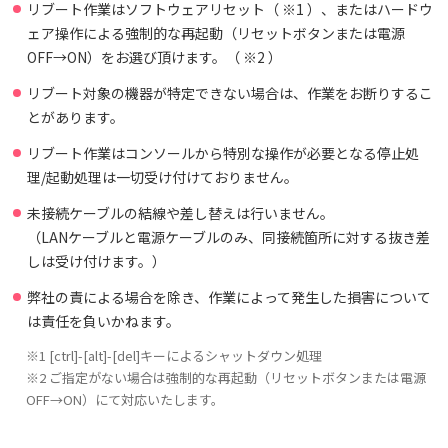
リブート作業はソフトウェアリセット（ ※1 ）、またはハードウ
ェア操作による強制的な再起動（リセットボタンまたは電源
OFF→ON）をお選び頂けます。（ ※2 ）
リブート対象の機器が特定できない場合は、作業をお断りするこ
とがあります。
リブート作業はコンソールから特別な操作が必要となる停止処
理/起動処理は一切受け付けておりません。
未接続ケーブルの結線や差し替えは行いません。
（LANケーブルと電源ケーブルのみ、同接続箇所に対する抜き差
しは受け付けます。）
弊社の責による場合を除き、作業によって発生した損害について
は責任を負いかねます。
※1 [ctrl]-[alt]-[del]キーによるシャットダウン処理
※2 ご指定がない場合は強制的な再起動（リセットボタンまたは電源
OFF→ON）にて対応いたします。