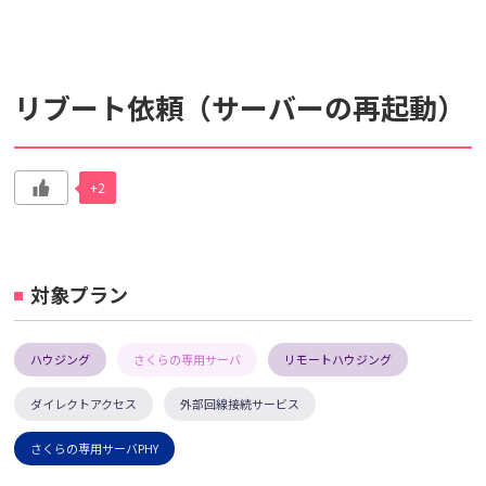
検索対象
リブート依頼（サーバーの再起動）
すべて
サポート情報
よくあるご質問
動画マニュアル
+2
個人情報保護のため、お名前や連絡先、会員IDを入力しないでください。
サイト内検索について
対象プラン
ハウジング
さくらの専用サーバ
リモートハウジング
ダイレクトアクセス
外部回線接続サービス
さくらの専用サーバPHY