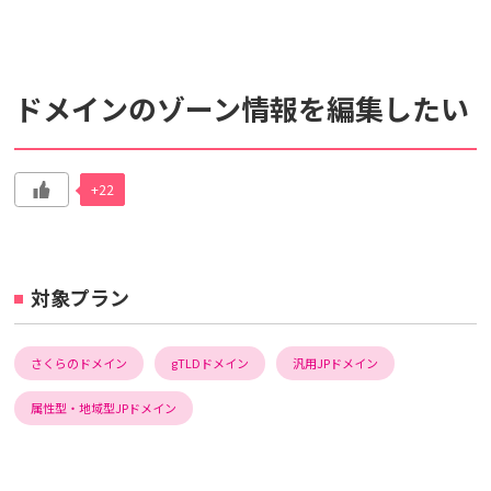
検索対象
ドメインのゾーン情報を編集したい
すべて
サポート情報
よくあるご質問
動画マニュアル
+22
個人情報保護のため、お名前や連絡先、会員IDを入力しないでください。
サイト内検索について
対象プラン
さくらのドメイン
gTLDドメイン
汎用JPドメイン
属性型・地域型JPドメイン