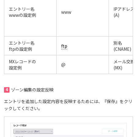
エントリー名
IPアドレス
www
wwwの設定例
(A)
エントリー名
別名
ftp
ftpの設定例
(CNAME)
MXレコードの
メール交換
@
設定例
(MX)
4
ゾーン編集の設定反映
エントリを追加した設定内容を反映するためには、『保存』をクリ
ックしてください。