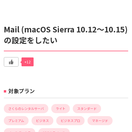
検索対象
Mail (macOS Sierra 10.12～10.15)
すべて
サポート情報
よくあるご質問
の設定をしたい
動画マニュアル
個人情報保護のため、お名前や連絡先、会員IDを入力しないでください。
+12
サイト内検索について
対象プラン
さくらのレンタルサーバ
ライト
スタンダード
プレミアム
ビジネス
ビジネスプロ
マネージド