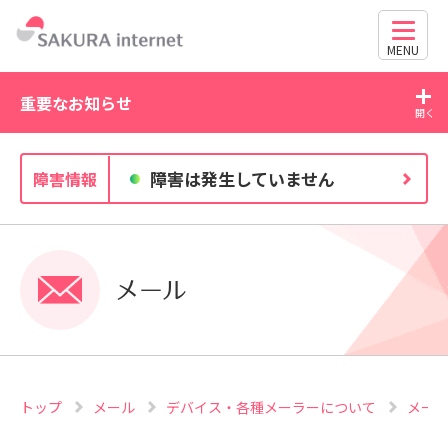
MENU
重要なお知らせ
026/07/27
2026/0
障害は発生していません
障害情報
独自ドメイン、SSL証明書の有効期限と更新方法に関す
Wor
るお知らせ
63030
メール
トップ
メール
デバイス・各種メーラーについて
メール