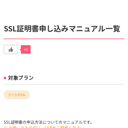
検索対象
SSL証明書申し込みマニュアル一覧
すべて
サポート情報
よくあるご質問
動画マニュアル
+3
個人情報保護のため、お名前や連絡先、会員IDを入力しないでください。
サイト内検索について
対象プラン
さくらのSSL
SSL証明書の申込方法についてのマニュアルです。
※ お申し込みの前に、CSRをご用意ください。