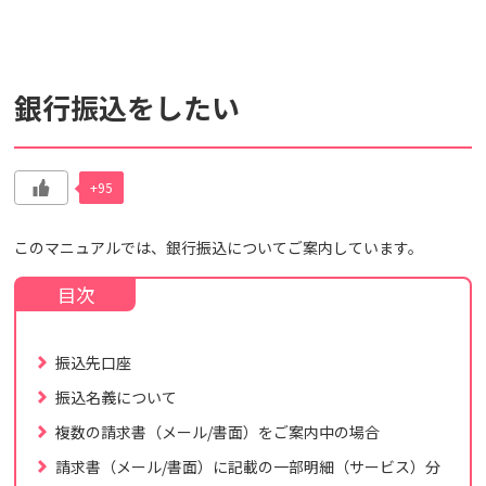
検索対象
銀行振込をしたい
すべて
サポート情報
よくあるご質問
動画マニュアル
+95
個人情報保護のため、お名前や連絡先、会員IDを入力しないでください。
サイト内検索について
このマニュアルでは、銀行振込についてご案内しています。
振込先口座
振込名義について
複数の請求書（メール/書面）をご案内中の場合
請求書（メール/書面）に記載の一部明細（サービス）分