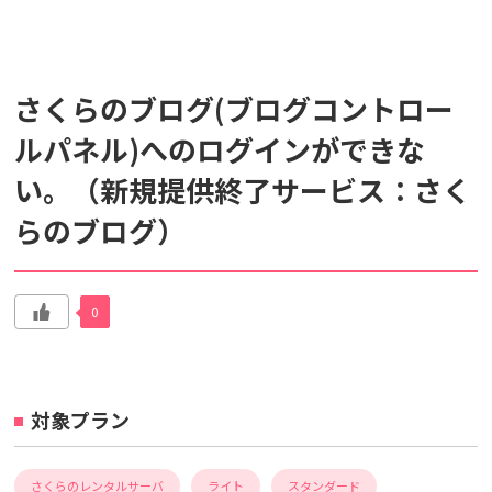
検索対象
さくらのブログ(ブログコントロー
すべて
サポート情報
よくあるご質問
ルパネル)へのログインができな
い。（新規提供終了サービス：さく
動画マニュアル
らのブログ）
個人情報保護のため、お名前や連絡先、会員IDを入力しないでください。
サイト内検索について
0
対象プラン
さくらのレンタルサーバ
ライト
スタンダード