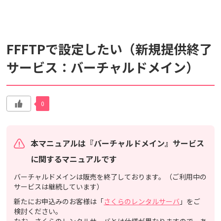
検索対象
FFFTPで設定したい（新規提供終了
すべて
サポート情報
よくあるご質問
サービス：バーチャルドメイン）
動画マニュアル
個人情報保護のため、お名前や連絡先、会員IDを入力しないでください。
0
サイト内検索について
本マニュアルは『バーチャルドメイン』サービス
に関するマニュアルです
バーチャルドメインは販売を終了しております。（ご利用中の
サービスは継続しています）
新たにお申込みのお客様は「
さくらのレンタルサーバ
」をご
検討ください。