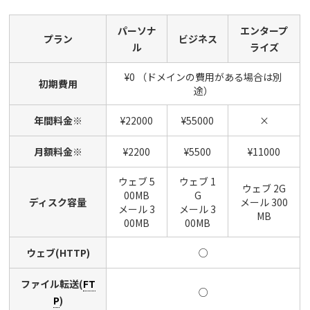
パーソナ
エンタープ
プラン
ビジネス
ル
ライズ
¥0 （ドメインの費用がある場合は別
初期費用
途）
年間料金※
¥22000
¥55000
×
月額料金※
¥2200
¥5500
¥11000
ウェブ 5
ウェブ 1
ウェブ 2G
00MB
G
ディスク容量
メール 300
メール 3
メール 3
MB
00MB
00MB
ウェブ(HTTP)
○
ファイル転送(
FT
○
P
)