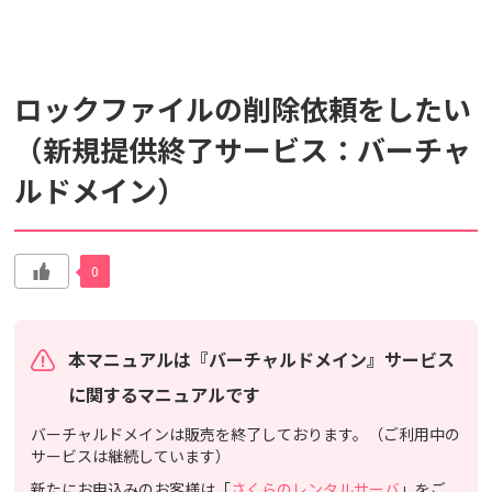
検索対象
ロックファイルの削除依頼をしたい
すべて
サポート情報
よくあるご質問
（新規提供終了サービス：バーチャ
ルドメイン）
動画マニュアル
個人情報保護のため、お名前や連絡先、会員IDを入力しないでください。
サイト内検索について
0
本マニュアルは『バーチャルドメイン』サービス
に関するマニュアルです
バーチャルドメインは販売を終了しております。（ご利用中の
サービスは継続しています）
新たにお申込みのお客様は「
さくらのレンタルサーバ
」をご