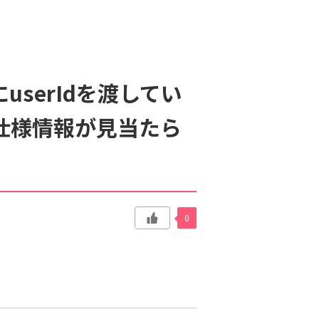
userIdを渡してい
の仕様情報が見当たら
0