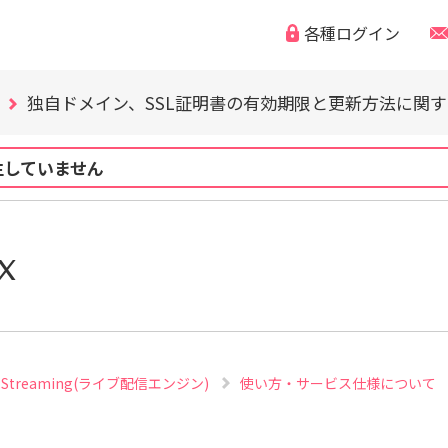
各種ログイン
WordPress の脆弱性にご注意ください（CVE-2026-63030
「なりすまし・フィッシング詐欺などの迷惑メール」「偽
独自ドメイン、SSL証明書の有効期限と更新方法に関
WordPress の脆弱性にご注意ください（CVE-2026-63030
「なりすまし・フィッシング詐欺などの迷惑メール」「偽
生していません
独自ドメイン、SSL証明書の有効期限と更新方法に関
WordPress の脆弱性にご注意ください（CVE-2026-63030
x
ive Streaming(ライブ配信エンジン)
使い方・サービス仕様について