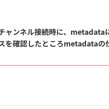
くあるご質問
動画マニュアル
ャンネル接続時に、metadataに
サイト内検索について
を確認したところmetadata