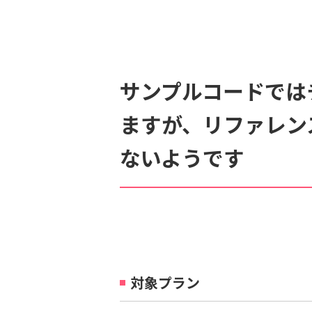
検索対象
すべて
サポート情報
よ
サンプルコードではチ
個人情報保護のため、お名前や連絡先、会員IDを入力しないでください。
ますが、リファレンス
ないようです
対象プラン