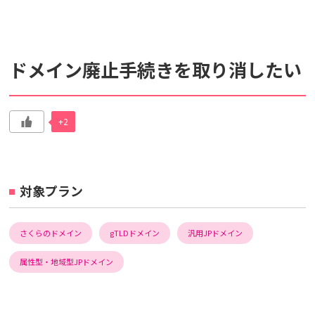
検索対象
ドメイン廃止手続きを取り消したい
すべて
サポート情報
よくあるご質問
動画マニュアル
+2
個人情報保護のため、お名前や連絡先、会員IDを入力しないでください。
サイト内検索について
対象プラン
さくらのドメイン
gTLDドメイン
汎用JPドメイン
属性型・地域型JPドメイン