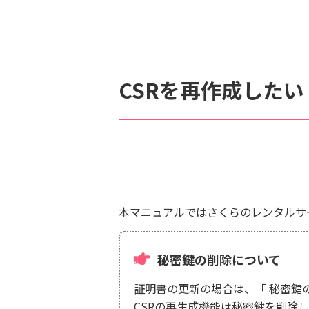
検索対象
すべて
サポート情報
よ
CSRを再作成した
個人情報保護のため、お名前や連絡先、会員IDを入力しないでください。
本マニュアルではさくらのレンタルサ
秘密鍵の削除について
証明書の更新の場合は、「 秘密鍵
CSRの再生成機能は秘密鍵を削除