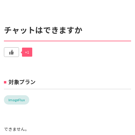
検索対象
チャットはできますか
すべて
サポート情報
よくあるご質問
動画マニュアル
+1
個人情報保護のため、お名前や連絡先、会員IDを入力しないでください。
サイト内検索について
対象プラン
ImageFlux
できません。