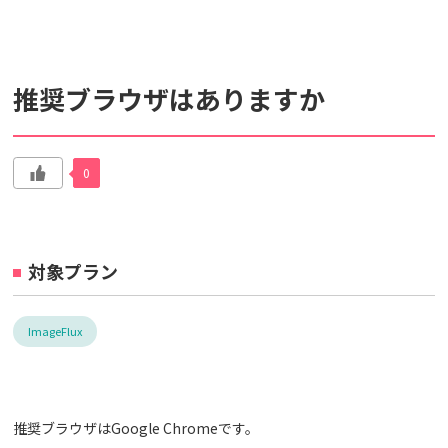
検索対象
推奨ブラウザはありますか
すべて
サポート情報
よくあるご質問
動画マニュアル
0
個人情報保護のため、お名前や連絡先、会員IDを入力しないでください。
サイト内検索について
対象プラン
ImageFlux
推奨ブラウザはGoogle Chromeです。