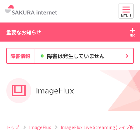
MENU
重要なお知らせ
2026/07/27
20
障害は発生していません
障害情報
独自ドメイン、SSL証明書の有効期限と更新方法に関す
るお知らせ
ImageFlux
トップ
ImageFlux
ImageFlux Live Streaming(ライブ