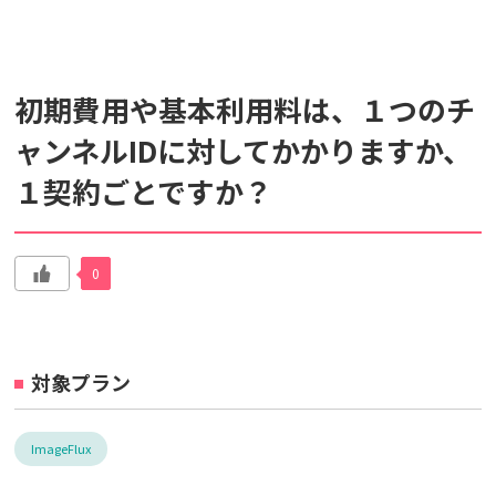
検索対象
初期費用や基本利用料は、１つのチ
すべて
サポート情報
よくあるご質問
ャンネルIDに対してかかりますか、
１契約ごとですか？
動画マニュアル
個人情報保護のため、お名前や連絡先、会員IDを入力しないでください。
サイト内検索について
0
対象プラン
ImageFlux