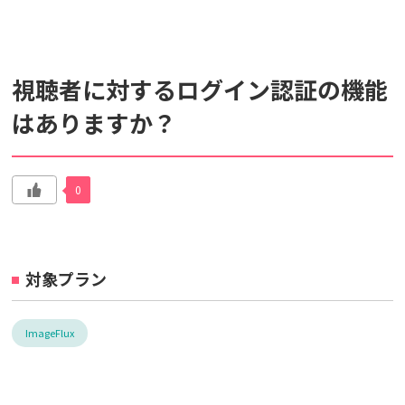
検索対象
視聴者に対するログイン認証の機能
すべて
サポート情報
よくあるご質問
はありますか？
動画マニュアル
個人情報保護のため、お名前や連絡先、会員IDを入力しないでください。
0
サイト内検索について
対象プラン
ImageFlux