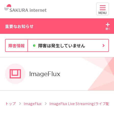
MENU
重要なお知らせ
2026/07/27
20
障害は発生していません
障害情報
独自ドメイン、SSL証明書の有効期限と更新方法に関す
るお知らせ
ImageFlux
トップ
ImageFlux
ImageFlux Live Streaming(ライブ