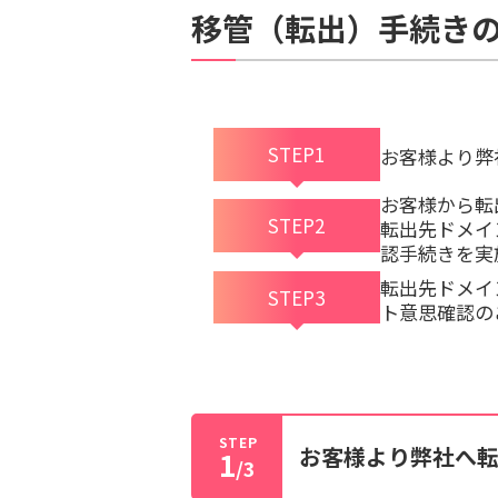
移管（転出）手続き
STEP1
お客様より弊
お客様から転
STEP2
転出先ドメイ
認手続きを実
転出先ドメイ
STEP3
ト意思確認の
STEP
お客様より弊社へ
1
/3