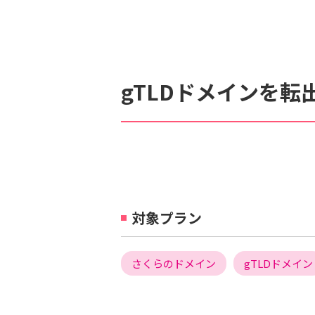
検索対象
すべて
サポート情報
よ
gTLDドメインを転
個人情報保護のため、お名前や連絡先、会員IDを入力しないでください。
対象プラン
さくらのドメイン
gTLDドメイン