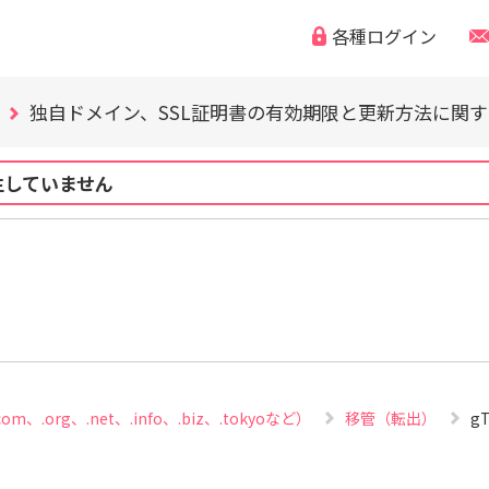
WordPress の脆弱性にご注意ください（CVE-2026-63030
各種ログイン
「なりすまし・フィッシング詐欺などの迷惑メール」「偽
独自ドメイン、SSL証明書の有効期限と更新方法に関
WordPress の脆弱性にご注意ください（CVE-2026-63030
「なりすまし・フィッシング詐欺などの迷惑メール」「偽
生していません
独自ドメイン、SSL証明書の有効期限と更新方法に関
WordPress の脆弱性にご注意ください（CVE-2026-63030
m、.org、.net、.info、.biz、.tokyoなど）
移管（転出）
g