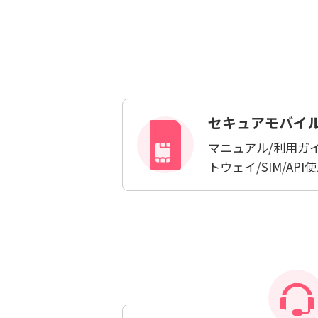
検索対象
すべて
サポート情報
よ
個人情報保護のため、お名前や連絡先、会員IDを入力しないでください。
セキュアモバイ
マニュアル/利用ガ
トウェイ/SIM/API