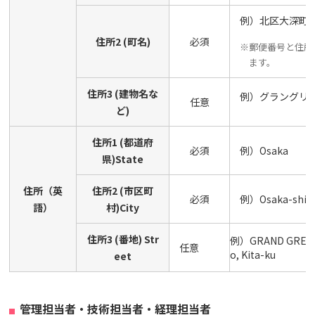
例）北区大深町6-
住所2 (町名)
必須
※郵便番号と住所
ます。
住所3 (建物名な
例）グラングリーン大
任意
ど)
住所1 (都道府
必須
例）Osaka
県)State
住所（英
住所2 (市区町
必須
例）Osaka-shi
語）
村)City
住所3 (番地) Str
例）GRAND GREEN O
任意
o, Kita-ku
eet
管理担当者・技術担当者・経理担当者