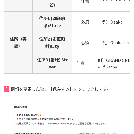
任意
ど)
住所1 (都道府
必須
例）Osaka
県)State
住所（英
住所2 (市区町
必須
例）Osaka-shi
語）
村)City
住所3 (番地) Str
例）GRAND GREEN O
任意
o, Kita-ku
eet
3
情報を変更した後、［保存する］をクリックします。