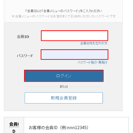
会員I
お客様の会員ID（例:nnn12345）
D