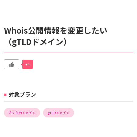
検索対象
Whois公開情報を変更したい
すべて
サポート情報
よくあるご質問
（gTLDドメイン）
動画マニュアル
個人情報保護のため、お名前や連絡先、会員IDを入力しないでください。
+4
サイト内検索について
対象プラン
さくらのドメイン
gTLDドメイン