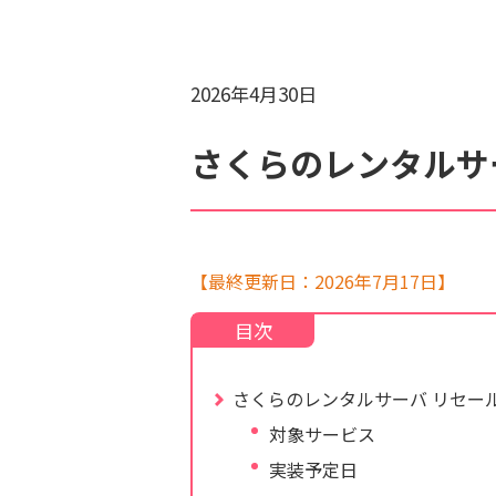
2026年4月30日
検索対象
すべて
サポート情報
よ
個人情報保護のため、お名前や連絡先、会員IDを入力しないでください。
さくらのレンタルサ
【最終更新日：2026年7月17日】
さくらのレンタルサーバ リセー
対象サービス
実装予定日