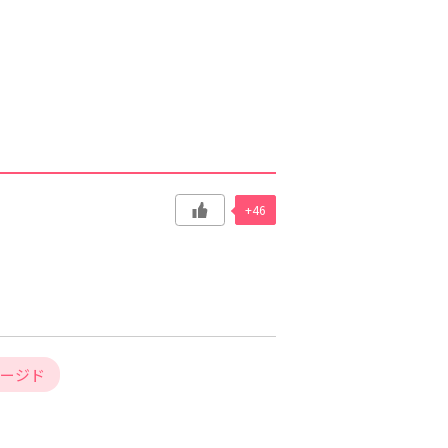
+46
ージド