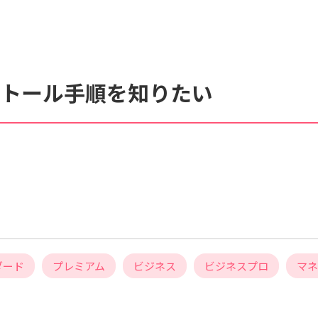
くあるご質問
動画マニュアル
ンストール手順を知りたい
サイト内検索について
ダード
プレミアム
ビジネス
ビジネスプロ
マネ