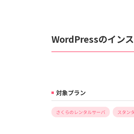
検索対象
すべて
サポート情報
よ
WordPressのイ
個人情報保護のため、お名前や連絡先、会員IDを入力しないでください。
対象プラン
さくらのレンタルサーバ
スタン