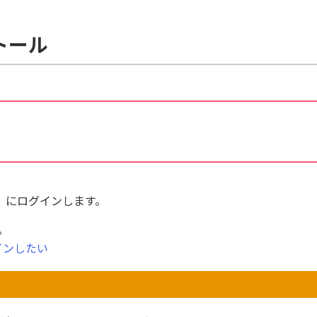
ストール
」にログインします。
。
インしたい