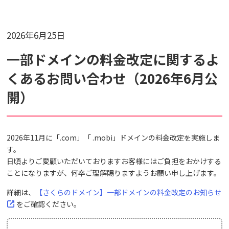
2026年6月25日
検索対象
一部ドメインの料金改定に関するよ
すべて
サポート情報
よくあるご質問
くあるお問い合わせ（2026年6月公
動画マニュアル
開）
個人情報保護のため、お名前や連絡先、会員IDを入力しないでください。
サイト内検索について
2026年11月に「.com」「 .mobi」ドメインの料金改定を実施しま
す。
日頃よりご愛顧いただいておりますお客様にはご負担をおかけする
ことになりますが、何卒ご理解賜りますようお願い申し上げます。
詳細は、
【さくらのドメイン】一部ドメインの料金改定のお知らせ
をご確認ください。