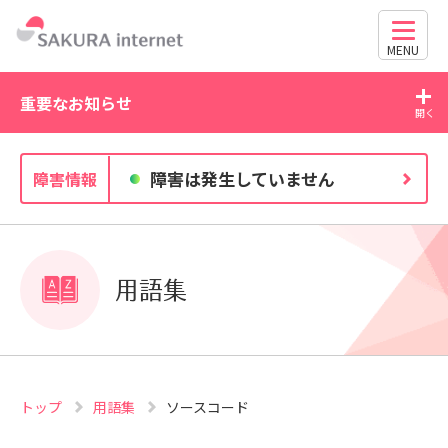
MENU
重要なお知らせ
2026/07/21
20
障害は発生していません
障害情報
WordPress の脆弱性にご注意ください（CVE-2026-
63030・CVE-2026-60137）
用語集
トップ
用語集
ソースコード