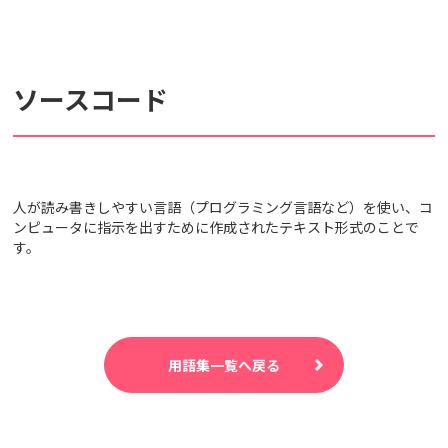
検索対象
ソースコード
すべて
サポート情報
よくあるご質問
動画マニュアル
個人情報保護のため、お名前や連絡先、会員IDを入力しないでください。
人が読み書きしやすい言語（プログラミング言語など）を使い、コ
ンピュータに指示を出すために作成されたテキスト形式のことで
サイト内検索について
す。
用語集一覧へ戻る