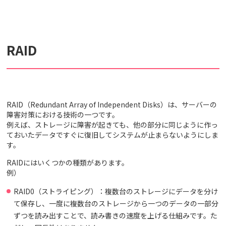
検索対象
RAID
すべて
サポート情報
よくあるご質問
動画マニュアル
個人情報保護のため、お名前や連絡先、会員IDを入力しないでください。
RAID（Redundant Array of Independent Disks）は、サーバーの
障害対策における技術の一つです。
サイト内検索について
例えば、ストレージに障害が起きても、他の部分に同じように作っ
ておいたデータですぐに復旧してシステムが止まらないようにしま
す。
RAIDにはいくつかの種類があります。
例）
RAID0（ストライピング）：複数台のストレージにデータを分け
て保存し、一度に複数台のストレージから一つのデータの一部分
ずつを読み出すことで、読み書きの速度を上げる仕組みです。た