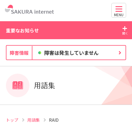
MENU
重要なお知らせ
2026/07/21
20
障害は発生していません
障害情報
WordPress の脆弱性にご注意ください（CVE-2026-
63030・CVE-2026-60137）
用語集
トップ
用語集
RAID