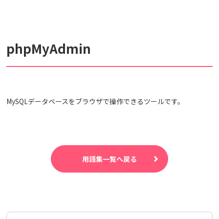
検索対象
phpMyAdmin
すべて
サポート情報
よくあるご質問
動画マニュアル
個人情報保護のため、お名前や連絡先、会員IDを入力しないでください。
MySQLデータベースをブラウザで操作できるツールです。
サイト内検索について
用語集一覧へ戻る