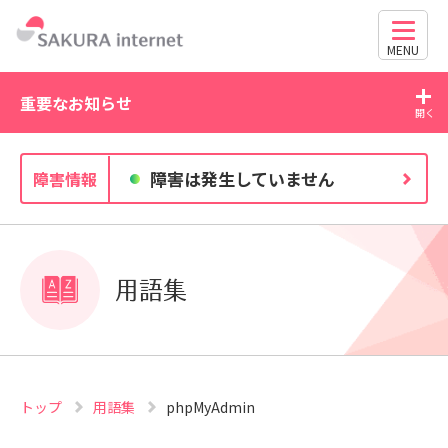
MENU
重要なお知らせ
2026/07/27
20
障害は発生していません
障害情報
独自ドメイン、SSL証明書の有効期限と更新方法に関す
るお知らせ
用語集
トップ
用語集
phpMyAdmin