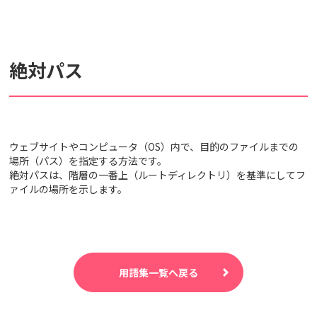
検索対象
絶対パス
すべて
サポート情報
よくあるご質問
動画マニュアル
個人情報保護のため、お名前や連絡先、会員IDを入力しないでください。
ウェブサイトやコンピュータ（OS）内で、目的のファイルまでの
場所（パス）を指定する方法です。
サイト内検索について
絶対パスは、階層の一番上（ルートディレクトリ）を基準にしてフ
ァイルの場所を示します。
用語集一覧へ戻る