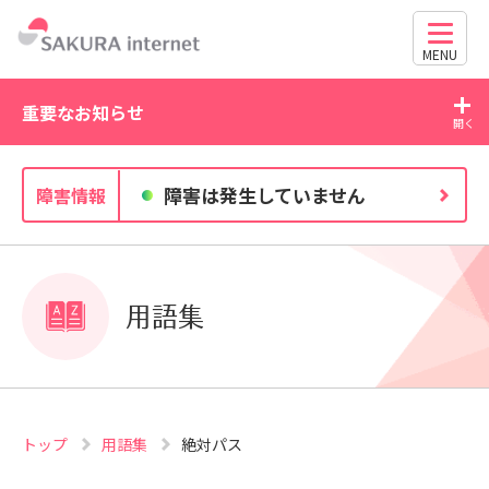
MENU
重要なお知らせ
2026/07/27
20
障害は発生していません
障害情報
独自ドメイン、SSL証明書の有効期限と更新方法に関す
るお知らせ
用語集
トップ
用語集
絶対パス