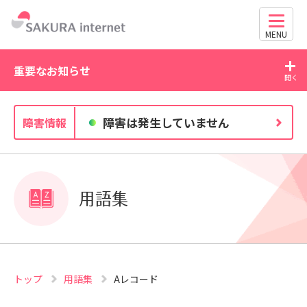
MENU
重要なお知らせ
2026/07/27
20
障害は発生していません
障害情報
独自ドメイン、SSL証明書の有効期限と更新方法に関す
るお知らせ
用語集
トップ
用語集
Aレコード