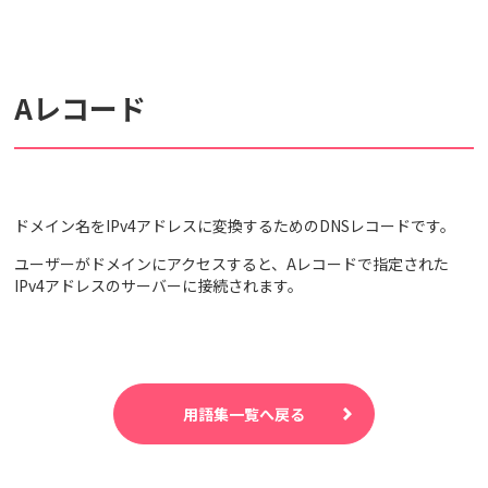
検索対象
Aレコード
すべて
サポート情報
よくあるご質問
動画マニュアル
個人情報保護のため、お名前や連絡先、会員IDを入力しないでください。
ドメイン名をIPv4アドレスに変換するためのDNSレコードです。
サイト内検索について
ユーザーがドメインにアクセスすると、Aレコードで指定された
IPv4アドレスのサーバーに接続されます。
用語集一覧へ戻る